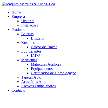
Home
Empresa
Historial
Instalações
Produtos
Baterias
Blizzaro
Koshimo
Calços de Travão
Lubrificantes
IADA
Matriculas
Matriculas Acrilicas
Equipamentos
Certificados de Homologação
Tapetes Auto
Acessórios Auto
Escovas Limpa Vidros
Contacto