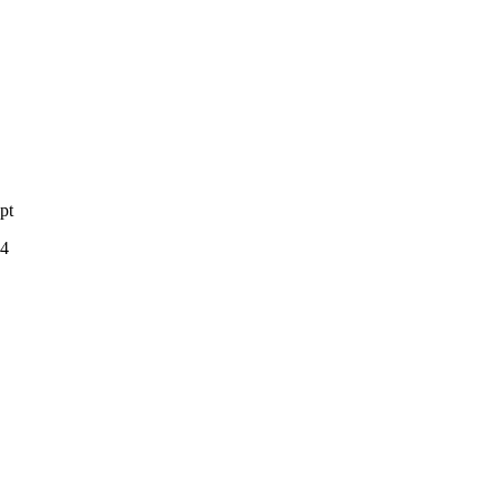
pt
74